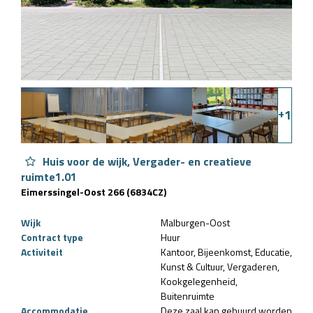
+
1
Huis voor de wijk, Vergader- en creatieve
ruimte1.01
Eimerssingel-Oost 266 (6834CZ)
Wijk
Malburgen-Oost
Contract type
Huur
Activiteit
Kantoor
Bijeenkomst
Educatie
Kunst & Cultuur
Vergaderen
Kookgelegenheid
Buitenruimte
Accommodatie
Deze zaal kan gehuurd worden