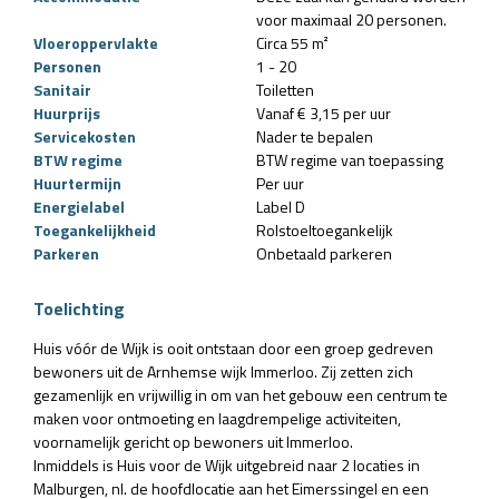
voor maximaal 20 personen.
Vloeroppervlakte
Circa 55 m²
Personen
1 - 20
Sanitair
Toiletten
Huurprijs
Vanaf € 3,15 per uur
Servicekosten
Nader te bepalen
BTW regime
BTW regime van toepassing
Huurtermijn
Per uur
Energielabel
Label D
Toegankelijkheid
Rolstoeltoegankelijk
Parkeren
Onbetaald parkeren
Toelichting
Huis vóór de Wijk is ooit ontstaan door een groep gedreven
bewoners uit de Arnhemse wijk Immerloo. Zij zetten zich
gezamenlijk en vrijwillig in om van het gebouw een centrum te
maken voor ontmoeting en laagdrempelige activiteiten,
voornamelijk gericht op bewoners uit Immerloo.
Inmiddels is Huis voor de Wijk uitgebreid naar 2 locaties in
Malburgen, nl. de hoofdlocatie aan het Eimerssingel en een