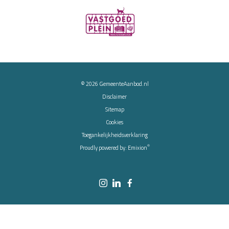
© 2026
GemeenteAanbod.nl
Disclaimer
Sitemap
Cookies
Toegankelijkheidsverklaring
®
Proudly powered by:
Emixion