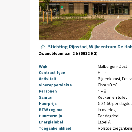
Stichting Rijnstad, Wijkcentrum De Ho
Zwanebloemlaan 2 b (6832 HG)
Wijk
Malburgen-Oost
Contract type
Huur
Activiteit
Bijeenkomst
Educa
Vloeroppervlakte
Circa 18 m²
Personen
1 - 8
Sanitair
Keuken en toilet
Huurprijs
€ 21,60 per dagdee
BTW regime
In overleg
Huurtermijn
Per dagdeel
Energielabel
Label A
Toegankelijkheid
Rolstoeltoegankeli