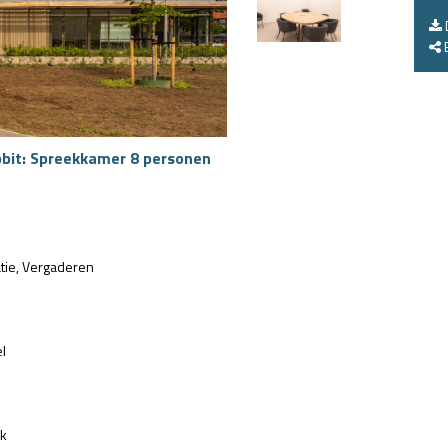
E
bbit: Spreekkamer 8 personen
tie
Vergaderen
l
jk