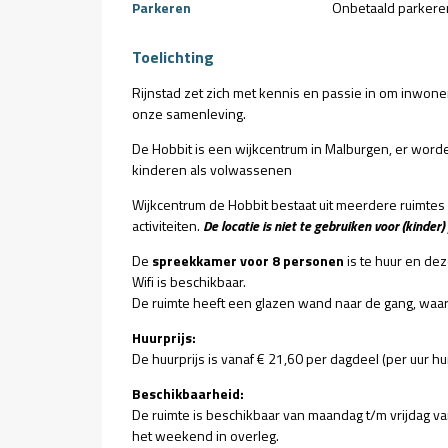
Parkeren
Onbetaald parkere
Toelichting
Rijnstad zet zich met kennis en passie in om inwo
onze samenleving.
De Hobbit is een wijkcentrum in Malburgen, er worde
kinderen als volwassenen
Wijkcentrum de Hobbit bestaat uit meerdere ruimtes 
activiteiten.
De locatie is niet te gebruiken voor (kinder) 
De
spreekkamer voor 8 personen
is te huur en dez
Wifi is beschikbaar.
De ruimte heeft een glazen wand naar de gang, waardo
Huurprijs:
De huurprijs is vanaf € 21,60 per dagdeel (per uur h
Beschikbaarheid:
De ruimte is beschikbaar van maandag t/m vrijdag va
het weekend in overleg.