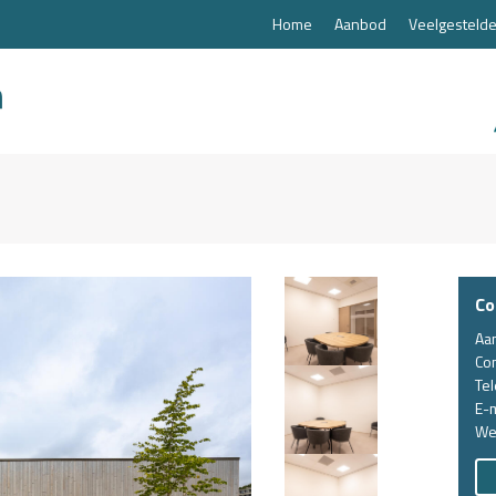
Home
Aanbod
Veelgestelde
Co
Aa
Co
Te
E-m
We