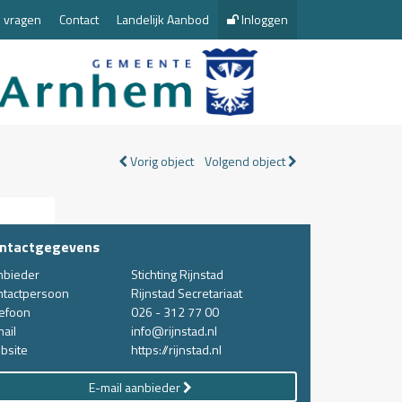
 vragen
Contact
Landelijk Aanbod
Inloggen
Vorig object
Volgend object
ntactgegevens
nbieder
Stichting Rijnstad
ntactpersoon
Rijnstad Secretariaat
lefoon
026 - 312 77 00
ail
info@rijnstad.nl
bsite
https://rijnstad.nl
E-mail aanbieder