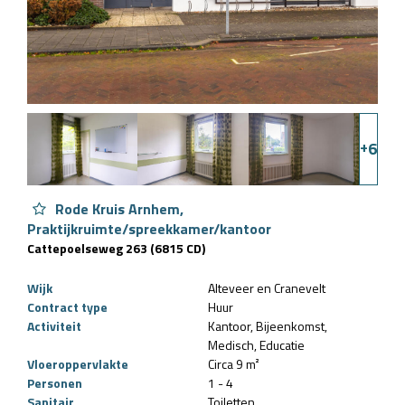
+
6
Rode Kruis Arnhem,
Praktijkruimte/spreekkamer/kantoor
Cattepoelseweg 263 (6815 CD)
Wijk
Alteveer en Cranevelt
Contract type
Huur
Activiteit
Kantoor
Bijeenkomst
Medisch
Educatie
Vloeroppervlakte
Circa 9 m²
Personen
1 - 4
Sanitair
Toiletten