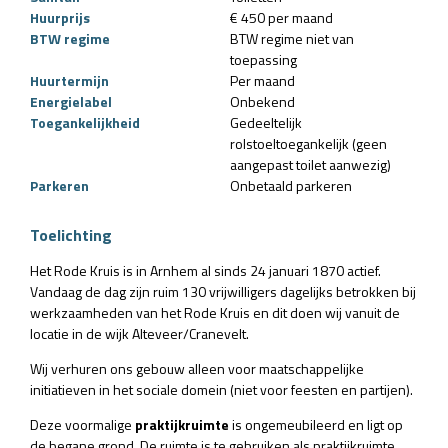
Huurprijs
€ 450 per maand
BTW regime
BTW regime niet van
toepassing
Huurtermijn
Per maand
Energielabel
Onbekend
Toegankelijkheid
Gedeeltelijk
rolstoeltoegankelijk (geen
aangepast toilet aanwezig)
Parkeren
Onbetaald parkeren
Toelichting
Het Rode Kruis is in Arnhem al sinds 24 januari 1870 actief.
Vandaag de dag zijn ruim 130 vrijwilligers ​dagelijks ​betrokken bij
werkzaamheden van het Rode Kruis en dit doen wij vanuit de
locatie in de wijk Alteveer/Cranevelt.
Wij verhuren ons gebouw alleen voor maatschappelijke
initiatieven in het sociale domein (niet voor feesten en partijen).
Deze voormalige
praktijkruimte
is ongemeubileerd
en ligt op
de begane grond. De ruimte is te gebruiken als praktijkruimte,