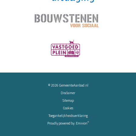
© 2026
GemeenteAanbod.nl
Disclaimer
Sitemap
Cookies
Toegankelijkheidsverklaring
®
Proudly powered by:
Emixion