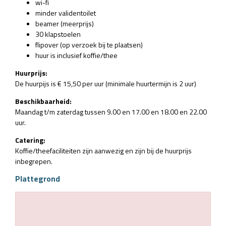
wi-fi
minder validentoilet
beamer (meerprijs)
30 klapstoelen
flipover (op verzoek bij te plaatsen)
huur is inclusief koffie/thee
Huurprijs:
De huurpijs is € 15,50 per uur (minimale huurtermijn is 2 uur)
Beschikbaarheid:
Maandag t/m zaterdag tussen 9.00 en 17.00 en 18.00 en 22.00
uur.
Catering:
Koffie/theefaciliteiten zijn aanwezig en zijn bij de huurprijs
inbegrepen.
Plattegrond