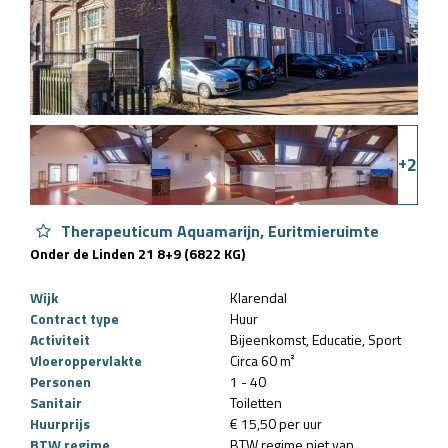
+
2
Therapeuticum Aquamarijn, Euritmieruimte
Onder de Linden 21 8+9 (6822 KG)
Wijk
Klarendal
Contract type
Huur
Activiteit
Bijeenkomst
Educatie
Sport
Vloeroppervlakte
Circa 60 m²
Personen
1 - 40
Sanitair
Toiletten
Huurprijs
€ 15,50 per uur
BTW regime
BTW regime niet van