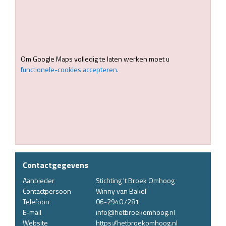
Om Google Maps volledig te laten werken moet u
functionele-cookies accepteren.
Contactgegevens
Aanbieder
Stichting 't Broek Omhoog
Contactpersoon
Winny van Bakel
Telefoon
06-29407281
E-mail
info@hetbroekomhoog.nl
Website
https://hetbroekomhoog.nl