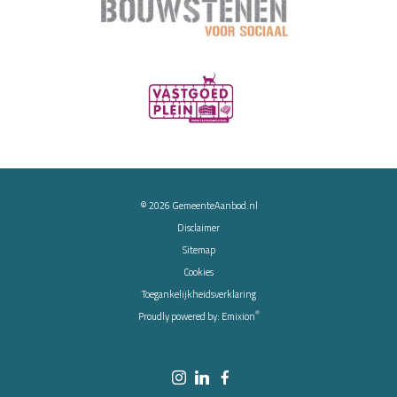
© 2026
GemeenteAanbod.nl
Disclaimer
Sitemap
Cookies
Toegankelijkheidsverklaring
®
Proudly powered by:
Emixion