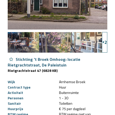
+
2
Stichting 't Broek Omhoog: locatie
Rietgrachtstraat, De Paleistuin
Rietgrachtstraat 47 (6828 KB)
Wijk
Arnhemse Broek
Contract type
Huur
Activiteit
Buitenruimte
Personen
1 - 30
Sanitair
Toiletten
Huurprijs
€ 75 per dagdeel
BTW regime
BTW regime niet van