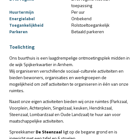
toepassing
Huurtermijn
Per uur
Energielabel
Onbekend
Toegankelijkheid
Rolstoeltoegankelijk
Parkeren
Betaald parkeren
Toelichting
Ons buurthuis is een laagdrempelige ontmoetingsplek midden in
de wijk Spijkerkwartier in Arnhem.
Wij organiseren verschillende sociaal-culturele activiteiten en
bieden bewoners, organisaties en werkgroepen de
mogelijkheid om zelf activiteiten te organiseren in één van onze
ruimtes.
Naast onze eigen activiteiten bieden wij onze ruimtes (Parkzaal,
Voorplein, Achterplein, Singelzaal, keuken, Hendrikzaal,
Steenzaal, Lombardzaal en Oude Landzaal) te huur aan voor
maatschappelijke activiteiten.
Spreekkamer
De Steenzaal
ligt op de begane grond en is
ingericht met een tafel en 6 stoelen.