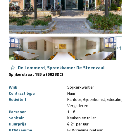
+
1
De Lommerd, Spreekkamer De Steenzaal
Spijkerstraat 185 a (6828DC)
Wijk
Spijkerkwartier
Contract type
Huur
Activiteit
Kantoor
Bijeenkomst
Educatie
Vergaderen
Personen
1 - 6
Sanitair
Keuken en toilet
Huurprijs
€ 21 per uur
BTW regime
BTW regime niet van