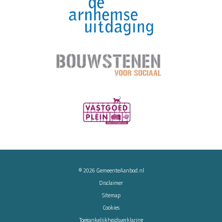
© 2026
GemeenteAanbod.nl
Disclaimer
Sitemap
Cookies
Toegankelijkheidsverklaring