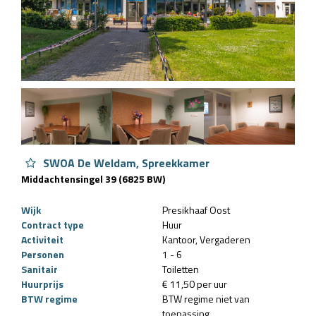
SWOA De Weldam, Spreekkamer
Middachtensingel 39 (6825 BW)
Wijk
Presikhaaf Oost
Contract type
Huur
Activiteit
Kantoor
Vergaderen
Personen
1 - 6
Sanitair
Toiletten
Huurprijs
€ 11,50 per uur
BTW regime
BTW regime niet van
toepassing