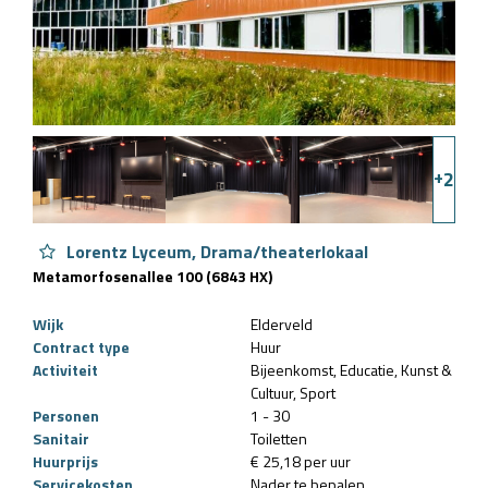
+
2
Lorentz Lyceum, Drama/theaterlokaal
Metamorfosenallee 100 (6843 HX)
Wijk
Elderveld
Contract type
Huur
Activiteit
Bijeenkomst
Educatie
Kunst &
Cultuur
Sport
Personen
1 - 30
Sanitair
Toiletten
Huurprijs
€ 25,18 per uur
Servicekosten
Nader te bepalen