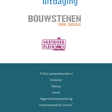
© 2026
GemeenteAanbod.nl
Disclaimer
Sitemap
Cookies
Toegankelijkheidsverklaring
®
Proudly powered by:
Emixion