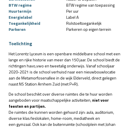
BTW regime
BTW regime van toepassing
Huurtermijn
Per uur
Energielabel
Label A
Toegankelijkheid
Rolstoeltoegankelijk
Parkeren
Parkeren op eigen terrein
Toelichting
Het Lorentz Lyceum is een openbare middelbare school met een
lange en rijke historie van meer dan 150 jaar. De school biedt de
richtingen havo,vwo en tweetalig onderwijs. Vanaf schooljaar
2020-2021 is de school verhuisd naar een nieuwbouwlocatie
aan de Metamorfosenallee in de wijk Elderveld, direct gelegen
naast NS Station Arnhem Zuid (met P+R).
De school beschikt over diverse ruimtes die te huur worden
aangeboden voor maatschappelijke activiteiten,
niet voor
feesten en partijen.
De ruimtes die kunnen worden gehuurd zijn: aula, auditorium,
diverse klas/leslokalen, home-room, mediatheek en
een gymzaal. Ook kan de buitenruimte (schoolplein met Johan