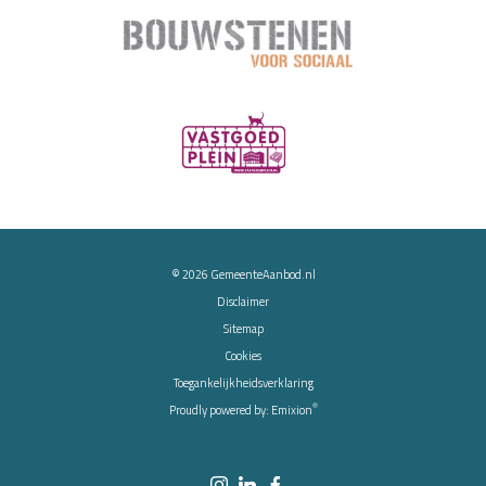
© 2026
GemeenteAanbod.nl
Disclaimer
Sitemap
Cookies
Toegankelijkheidsverklaring
®
Proudly powered by:
Emixion