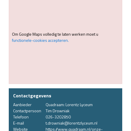
Om Google Maps volledig te laten werken moet u
functionele-cookies accepteren.
Contactgegevens
Aanbieder
Quadraam: Lorentz Lyceum
Contactpersoon
Tim Drowniak
Telefoon
026-3202850
E-mail
t.drowniak@lorentzlyceum.nl
Website
https://www.quadraam.nl/onze-