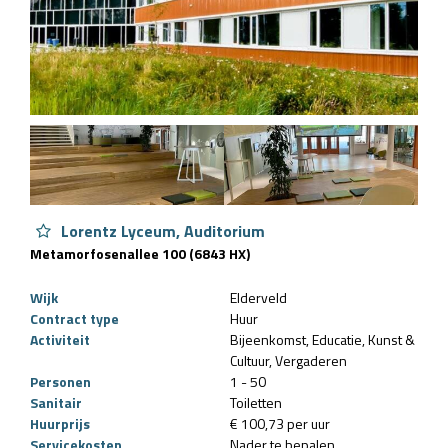
Lorentz Lyceum, Auditorium
Metamorfosenallee 100 (6843 HX)
Wijk
Elderveld
Contract type
Huur
Activiteit
Bijeenkomst
Educatie
Kunst &
Cultuur
Vergaderen
Personen
1 - 50
Sanitair
Toiletten
Huurprijs
€ 100,73 per uur
Servicekosten
Nader te bepalen