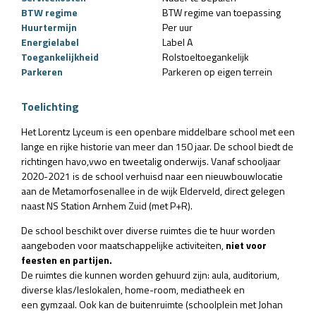
BTW regime
BTW regime van toepassing
Huurtermijn
Per uur
Energielabel
Label A
Toegankelijkheid
Rolstoeltoegankelijk
Parkeren
Parkeren op eigen terrein
Toelichting
Het Lorentz Lyceum is een openbare middelbare school met een
lange en rijke historie van meer dan 150 jaar. De school biedt de
richtingen havo,vwo en tweetalig onderwijs. Vanaf schooljaar
2020-2021 is de school verhuisd naar een nieuwbouwlocatie
aan de Metamorfosenallee in de wijk Elderveld, direct gelegen
naast NS Station Arnhem Zuid (met P+R).
De school beschikt over diverse ruimtes die te huur worden
aangeboden voor maatschappelijke activiteiten,
niet voor
feesten en partijen.
De ruimtes die kunnen worden gehuurd zijn: aula, auditorium,
diverse klas/leslokalen, home-room, mediatheek en
een gymzaal. Ook kan de buitenruimte (schoolplein met Johan