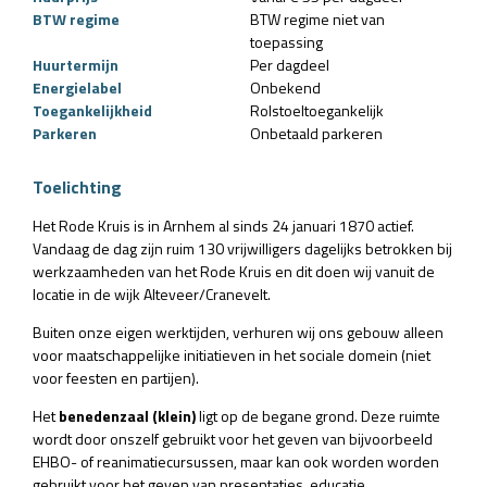
BTW regime
BTW regime niet van
toepassing
Huurtermijn
Per dagdeel
Energielabel
Onbekend
Toegankelijkheid
Rolstoeltoegankelijk
Parkeren
Onbetaald parkeren
Toelichting
Het Rode Kruis is in Arnhem al sinds 24 januari 1870 actief.
Vandaag de dag zijn ruim 130 vrijwilligers ​dagelijks ​betrokken bij
werkzaamheden van het Rode Kruis en dit doen wij vanuit de
locatie in de wijk Alteveer/Cranevelt.
Buiten onze eigen werktijden, verhuren wij ons gebouw alleen
voor maatschappelijke initiatieven in het sociale domein (niet
voor feesten en partijen).
Het
benedenzaal (klein)
ligt op de begane grond. Deze ruimte
wordt door onszelf gebruikt voor het geven van bijvoorbeeld
EHBO- of reanimatiecursussen, maar kan ook worden worden
gebruikt voor het geven van presentaties, educatie,