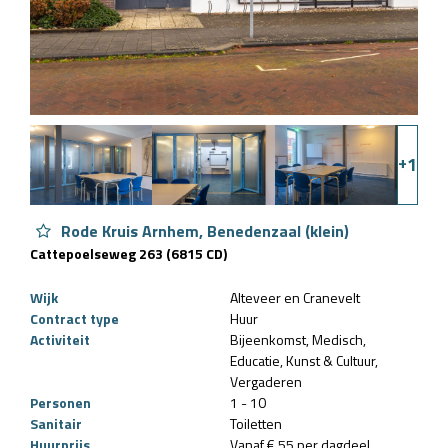
+
1
Rode Kruis Arnhem, Benedenzaal (klein)
Cattepoelseweg 263 (6815 CD)
Wijk
Alteveer en Cranevelt
Contract type
Huur
Activiteit
Bijeenkomst
Medisch
Educatie
Kunst & Cultuur
Vergaderen
Personen
1 - 10
Sanitair
Toiletten
Huurprijs
Vanaf € 55 per dagdeel