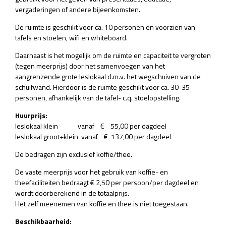
vergaderingen of andere bijeenkomsten.
De ruimte is geschikt voor ca. 10 personen en voorzien van
tafels en stoelen, wifi en whiteboard.
Daarnaast is het mogelijk om de ruimte en capaciteit te vergroten
(tegen meerprijs) door het samenvoegen van het
aangrenzende grote leslokaal d.m.v. het wegschuiven van de
schuifwand. Hierdoor is de ruimte geschikt voor ca. 30-35
personen, afhankelijk van de tafel- c.q. stoelopstelling.
Huurprijs:
leslokaal klein vanaf € 55,00 per dagdeel
leslokaal groot+klein vanaf € 137,00 per dagdeel
De bedragen zijn exclusief koffie/thee.
De vaste meerprijs voor het gebruik van koffie- en
theefaciliteiten bedraagt € 2,50 per persoon/per dagdeel en
wordt doorberekend in de totaalprijs.
Het zelf meenemen van koffie en thee is niet toegestaan.
Beschikbaarheid: