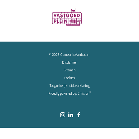
© 2026
GemeenteAanbod.nl
Disclaimer
Sitemap
Cookies
Toegankelijkheidsverklaring
®
Proudly powered by:
Emixion