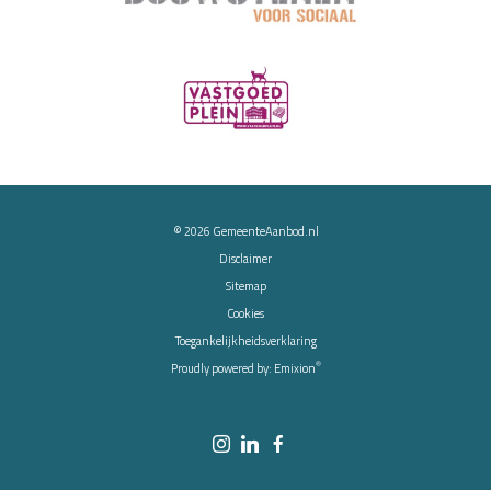
© 2026
GemeenteAanbod.nl
Disclaimer
Sitemap
Cookies
Toegankelijkheidsverklaring
®
Proudly powered by:
Emixion