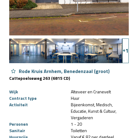
+
1
Rode Kruis Arnhem, Benedenzaal (groot)
Cattepoelseweg 263 (6815 CD)
Wijk
Alteveer en Cranevelt
Contract type
Huur
Activiteit
Bijeenkomst
Medisch
Educatie
Kunst & Cultuur
Vergaderen
Personen
1 - 20
Sanitair
Toiletten
Huurprijs
Vanaf € 82 per dagdeel