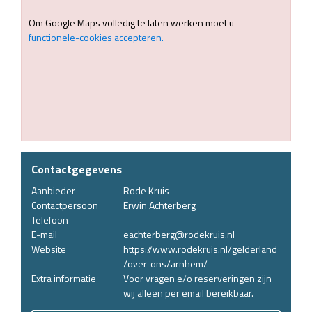
Om Google Maps volledig te laten werken moet u
functionele-cookies accepteren.
Contactgegevens
Aanbieder
Rode Kruis
Contactpersoon
Erwin Achterberg
Telefoon
-
E-mail
eachterberg@rodekruis.nl
Website
https://www.rodekruis.nl/gelderland
/over-ons/arnhem/
Extra informatie
Voor vragen e/o reserveringen zijn
wij alleen per email bereikbaar.