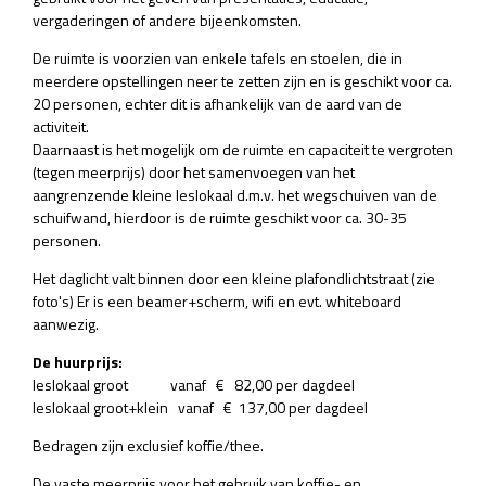
vergaderingen of andere bijeenkomsten.
De ruimte is voorzien van enkele tafels en stoelen, die in
meerdere opstellingen neer te zetten zijn en is geschikt voor ca.
20 personen, echter dit is afhankelijk van de aard van de
activiteit.
Daarnaast is het mogelijk om de ruimte en capaciteit te vergroten
(tegen meerprijs) door het samenvoegen van het
aangrenzende kleine leslokaal d.m.v. het wegschuiven van de
schuifwand, hierdoor is de ruimte geschikt voor ca. 30-35
personen.
Het daglicht valt binnen door een kleine plafondlichtstraat (zie
foto's) Er is een beamer+scherm, wifi en evt. whiteboard
aanwezig.
De huurprijs:
leslokaal groot vanaf € 82,00 per dagdeel
leslokaal groot+klein vanaf € 137,00 per dagdeel
Bedragen zijn exclusief koffie/thee.
De vaste meerprijs voor het gebruik van koffie- en