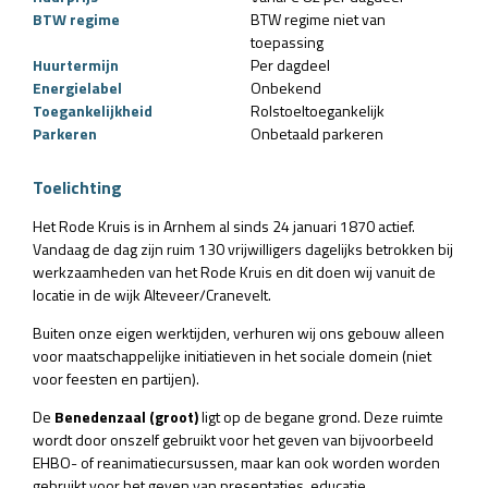
BTW regime
BTW regime niet van
toepassing
Huurtermijn
Per dagdeel
Energielabel
Onbekend
Toegankelijkheid
Rolstoeltoegankelijk
Parkeren
Onbetaald parkeren
Toelichting
Het Rode Kruis is in Arnhem al sinds 24 januari 1870 actief.
Vandaag de dag zijn ruim 130 vrijwilligers ​dagelijks ​betrokken bij
werkzaamheden van het Rode Kruis en dit doen wij vanuit de
locatie in de wijk Alteveer/Cranevelt.
Buiten onze eigen werktijden, verhuren wij ons gebouw alleen
voor maatschappelijke initiatieven in het sociale domein (niet
voor feesten en partijen).
De
Benedenzaal (groot)
ligt op de begane grond. Deze ruimte
wordt door onszelf gebruikt voor het geven van bijvoorbeeld
EHBO- of reanimatiecursussen, maar kan ook worden worden
gebruikt voor het geven van presentaties, educatie,