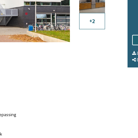
+
2
E
epassing
jk