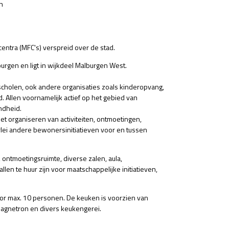
n
entra (MFC's) verspreid over de stad.
urgen en ligt in wijkdeel Malburgen West.
scholen, ook andere organisaties zoals kinderopvang,
d. Allen voornamelijk actief op het gebied van
ondheid.
het organiseren van activiteiten, ontmoetingen,
lerlei andere bewonersinitiatieven voor en tussen
 ontmoetingsruimte, diverse zalen, aula,
len te huur zijn voor maatschappelijke initiatieven,
oor max. 10 personen. De keuken is voorzien van
magnetron en divers keukengerei.