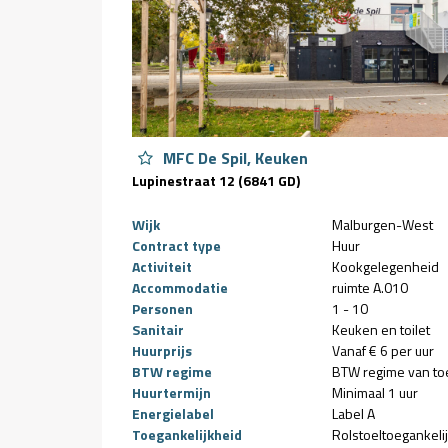
MFC De Spil, Keuken
Lupinestraat 12 (6841 GD)
Wijk
Malburgen-West
Contract type
Huur
Activiteit
Kookgelegenheid
Accommodatie
ruimte A.010
Personen
1 - 10
Sanitair
Keuken en toilet
Huurprijs
Vanaf € 6 per uur
BTW regime
BTW regime van to
Huurtermijn
Minimaal 1 uur
Energielabel
Label A
Toegankelijkheid
Rolstoeltoegankeli