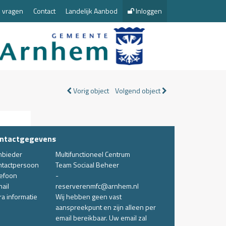
 vragen
Contact
Landelijk Aanbod
Inloggen
Vorig object
Volgend object
ntactgegevens
nbieder
Multifunctioneel Centrum
ntactpersoon
Team Sociaal Beheer
lefoon
-
ail
reserverenmfc@arnhem.nl
ra informatie
Wij hebben geen vast
aanspreekpunt en zijn alleen per
email bereikbaar. Uw email zal