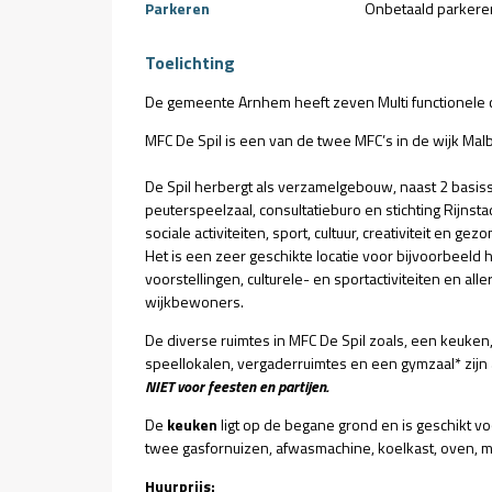
Parkeren
Onbetaald parkere
Toelichting
De gemeente Arnhem heeft zeven Multi functionele c
MFC De Spil is een van de twee MFC’s in de wijk Malb
De Spil herbergt als verzamelgebouw, naast 2 basis
peuterspeelzaal, consultatieburo en stichting Rijnsta
sociale activiteiten, sport, cultuur, creativiteit en gez
Het is een zeer geschikte locatie voor bijvoorbeeld 
voorstellingen, culturele- en sportactiviteiten en al
wijkbewoners.
De diverse ruimtes in MFC De Spil zoals, een keuken,
speellokalen, vergaderruimtes en een gymzaal* zijn al
NIET voor feesten en partijen.
De
keuken
ligt op de begane grond en is geschikt v
twee gasfornuizen, afwasmachine, koelkast, oven, 
Huurprijs: