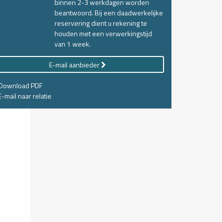
binnen 2-3 werkdagen worden
beantwoord. Bij een daadwerkelijke
reservering dient u rekening te
houden met een verwerkingstijd
van 1 week.
E-mail aanbieder
Download PDF
-mail naar relatie