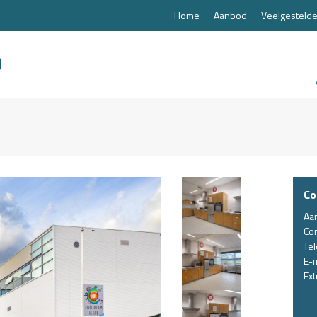
Home
Aanbod
Veelgestelde
Co
Aa
Co
Te
E-m
Ext