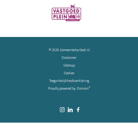
© 2026
GemeenteAanbod.nl
Disclaimer
Sitemap
Cookies
Toegankelijkheidsverklaring
®
Proudly powered by:
Emixion