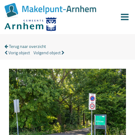
Terug naar overzicht
Vorig object
Volgend object