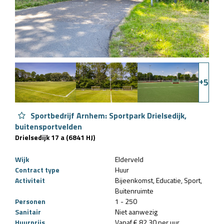
+
5
Sportbedrijf Arnhem: Sportpark Drielsedijk,
buitensportvelden
Drielsedijk 17 a (6841 HJ)
Wijk
Elderveld
Contract type
Huur
Activiteit
Bijeenkomst
Educatie
Sport
Buitenruimte
Personen
1 - 250
Sanitair
Niet aanwezig
Huurprijs
Vanaf € 82,30 per uur