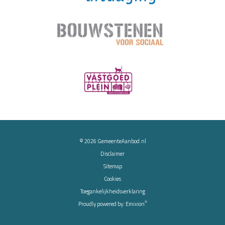
© 2026
GemeenteAanbod.nl
Disclaimer
Sitemap
Cookies
Toegankelijkheidsverklaring
®
Proudly powered by:
Emixion