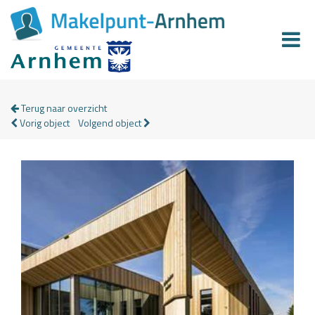
Terug naar overzicht
Vorig object
Volgend object