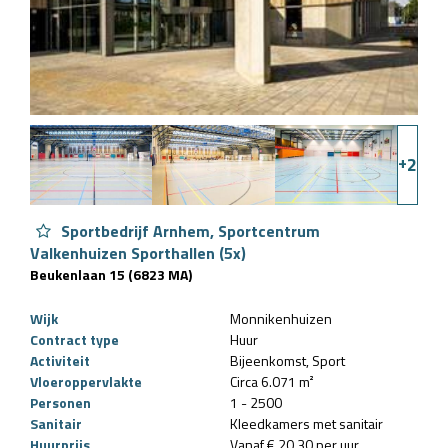
+
2
Sportbedrijf Arnhem, Sportcentrum
Valkenhuizen Sporthallen (5x)
Beukenlaan 15 (6823 MA)
Wijk
Monnikenhuizen
Contract type
Huur
Activiteit
Bijeenkomst
Sport
Vloeroppervlakte
Circa 6.071 m²
Personen
1 - 2500
Sanitair
Kleedkamers met sanitair
Huurprijs
Vanaf € 20,30 per uur