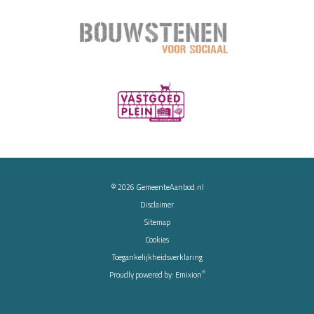
© 2026
GemeenteAanbod.nl
Disclaimer
Sitemap
Cookies
Toegankelijkheidsverklaring
®
Proudly powered by:
Emixion