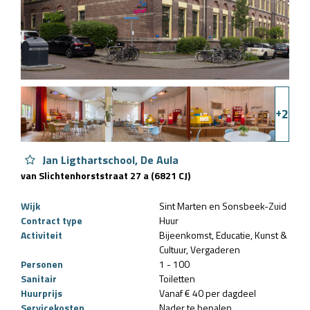
+
2
Jan Ligthartschool, De Aula
van Slichtenhorststraat 27 a (6821 CJ)
Wijk
Sint Marten en Sonsbeek-Zuid
Contract type
Huur
Activiteit
Bijeenkomst
Educatie
Kunst &
Cultuur
Vergaderen
Personen
1 - 100
Sanitair
Toiletten
Huurprijs
Vanaf € 40 per dagdeel
Servicekosten
Nader te bepalen