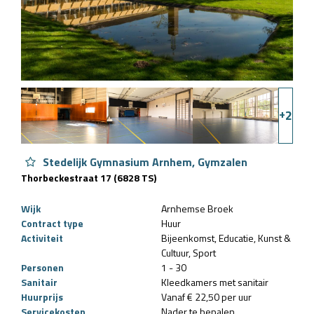
+
2
Stedelijk Gymnasium Arnhem, Gymzalen
Thorbeckestraat 17 (6828 TS)
Wijk
Arnhemse Broek
Contract type
Huur
Activiteit
Bijeenkomst
Educatie
Kunst &
Cultuur
Sport
Personen
1 - 30
Sanitair
Kleedkamers met sanitair
Huurprijs
Vanaf € 22,50 per uur
Servicekosten
Nader te bepalen