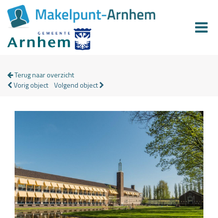
Terug naar overzicht
Vorig object
Volgend object