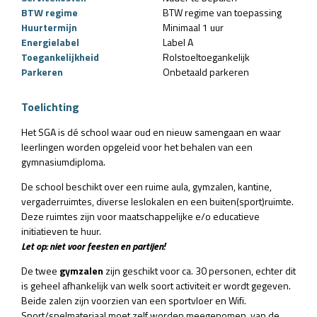
BTW regime
BTW regime van toepassing
Huurtermijn
Minimaal 1 uur
Energielabel
Label A
Toegankelijkheid
Rolstoeltoegankelijk
Parkeren
Onbetaald parkeren
Toelichting
Het SGA is dé school waar oud en nieuw samengaan en waar
leerlingen worden opgeleid voor het behalen van een
gymnasiumdiploma.
De school beschikt over een ruime aula, gymzalen, kantine,
vergaderruimtes, diverse leslokalen en een buiten(sport)ruimte.
Deze ruimtes zijn voor maatschappelijke e/o educatieve
initiatieven te huur.
Let op: niet voor feesten en partijen!
De twee
gymzalen
zijn geschikt voor ca. 30 personen, echter dit
is geheel afhankelijk van welk soort activiteit er wordt gegeven.
Beide zalen zijn voorzien van een sportvloer en Wifi.
Sport/spelmateriaal moet zelf worden meegenomen, van de