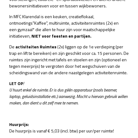
bewonersinitiatieven voor en tussen wijkbewoners.
In MFC Klarendal is een keuken, creatieflokaal,
ontmoetings"Kaffee", multiruimte, activiteitenruimtes (2x) en
een gymzaal* die allen te huur zijn voor maatschappelijke
initiatieven,
NIET voor feesten en partijen.
De
activiteiten Ruimtes
(2x) liggen op de 1e verdieping (per
trap en lift te bereiken) en zijn geschikt voor ca. 15 personen. De
ruimtes zijn ingericht met tafels en stoelen en zijn (optioneel en
tegen meerprijs) te vergroten door het wegschuiven van de
scheidingswand van de andere naastgelegen activiteitenruimte.
LET OP
!
U huurt enkel de ruimte. Er is dus géén apparatuur (zoals beamer,
laptop, geluidsinstallatie etc.) aanwezig. Mocht u hiervan gebruik willen
maken, dan dient u dit zelf mee te nemen.
Huurprijs:
De huurprijs is vanaf € 5,03 (incl. btw) per uur/per ruimte!