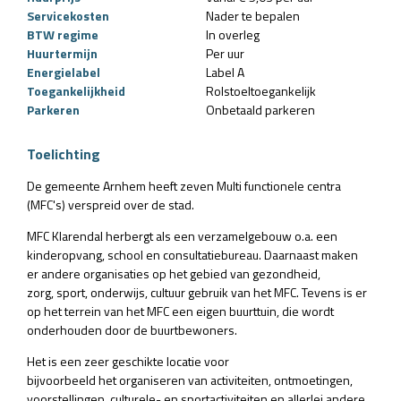
Servicekosten
Nader te bepalen
BTW regime
In overleg
Huurtermijn
Per uur
Energielabel
Label A
Toegankelijkheid
Rolstoeltoegankelijk
Parkeren
Onbetaald parkeren
Toelichting
De gemeente Arnhem heeft zeven Multi functionele centra
(MFC's) verspreid over de stad.
MFC Klarendal herbergt als een verzamelgebouw o.a. een
kinderopvang, school en consultatiebureau. Daarnaast maken
er andere organisaties op het gebied van gezondheid,
zorg, sport, onderwijs, cultuur gebruik van het MFC. Tevens is er
op het terrein van het MFC een
eigen buurttuin, die wordt
onderhouden door de buurtbewoners.
Het is een zeer geschikte locatie voor
bijvoorbeeld het organiseren van activiteiten, ontmoetingen,
voorstellingen, culturele- en sportactiviteiten en allerlei andere