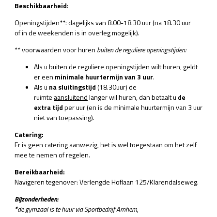
Beschikbaarheid
:
Openingstijden**: dagelijks van 8.00-18.30 uur (na 18.30 uur
of in de weekenden is in overleg mogelijk).
** voorwaarden voor huren
buiten de reguliere openingstijden:
Als u buiten de reguliere openingstijden wilt huren, geldt
er een
minimale huurtermijn van 3 uur
.
Als u
na sluitingstijd
(18.30uur) de
ruimte
aansluitend
langer wil huren, dan betaalt u
de
extra tijd
per uur (en is de minimale huurtermijn van 3 uur
niet van toepassing).
Catering:
Er is geen catering aanwezig, het is wel toegestaan om het zelf
mee te nemen of regelen.
Bereikbaarheid:
Navigeren tegenover: Verlengde Hoflaan 125/Klarendalseweg.
Bijzonderheden:
*
de gymzaal is te huur via Sportbedrijf Arnhem,