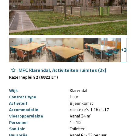
+
3
MFC Klarendal, Activiteiten ruimtes (2x)
Kazerneplein 2 (6822 ET)
Wijk
Klarendal
Contract type
Huur
Activiteit
Bijeenkomst
Accommodatie
ruimte nr's 1.16+1.17
Vloeroppervlakte
Vanaf 34 m²
Personen
1 - 15
Sanitair
Toiletten
Huurprijs
Vanaf € 5,03 per uur