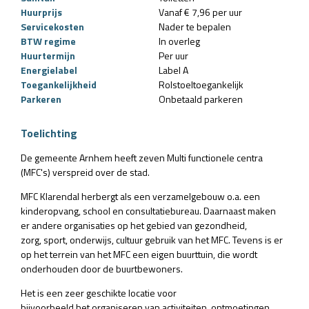
Huurprijs
Vanaf € 7,96 per uur
Servicekosten
Nader te bepalen
BTW regime
In overleg
Huurtermijn
Per uur
Energielabel
Label A
Toegankelijkheid
Rolstoeltoegankelijk
Parkeren
Onbetaald parkeren
Toelichting
De gemeente Arnhem heeft zeven Multi functionele centra
(MFC's) verspreid over de stad.
MFC Klarendal herbergt als een verzamelgebouw o.a. een
kinderopvang, school en consultatiebureau. Daarnaast maken
er andere organisaties op het gebied van gezondheid,
zorg, sport, onderwijs, cultuur gebruik van het MFC. Tevens is er
op het terrein van het MFC een
eigen buurttuin, die wordt
onderhouden door de buurtbewoners.
Het is een zeer geschikte locatie voor
bijvoorbeeld het organiseren van activiteiten, ontmoetingen,