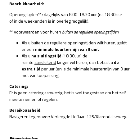
Beschikbaarheid:
Openingstijden**: dagelijks van 8.00-18.30 uur (na 18.30 uur
of in de weekenden is in overleg mogelijk).
** voorwaarden voor huren
buiten de reguliere openingstijden:
Als u buiten de reguliere openingstijden wilt huren, geldt
er een
minimale huurtermijn van 3 uur
.
Als u
na sluitingstijd
(18.30uur) de
ruimte
aansluitend
langer wil huren, dan betaalt u
de
extra tijd
per uur (en is de minimale huurtermijn van 3 uur
niet van toepassing).
Catering:
Er is geen catering aanwezig, het is wel toegestaan om het zelf
mee te nemen of regelen.
Bereikbaarheid:
Navigeren tegenover: Verlengde Hoflaan 125/Klarendalseweg.
Bijzonderheden: