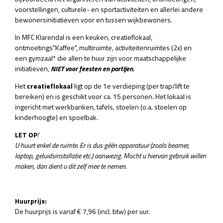
voorstellingen, culturele- en sportactiviteiten en allerlei andere
bewonersinitiatieven voor en tussen wijkbewoners.
In MFC Klarendal is een keuken, creatieflokaal,
ontmoetings"Kaffee", multiruimte, activiteitenruimtes (2x) en
een gymzaal* die allen te huur zijn voor maatschappelijke
initiatieven,
NIET voor feesten en partijen.
Het
creatieflokaal
ligt op de 1e verdieping (per trap/lift te
bereiken) en is geschikt voor ca. 15 personen. Het lokaal is
ingericht met werkbanken, tafels, stoelen (o.a. stoelen op
kinderhoogte) en spoelbak.
LET OP
!
U huurt enkel de ruimte. Er is dus géén apparatuur (zoals beamer,
laptop, geluidsinstallatie etc.) aanwezig. Mocht u hiervan gebruik willen
maken, dan dient u dit zelf mee te nemen.
Huurprijs:
De huurprijs is vanaf € 7,96 (incl. btw) per uur.