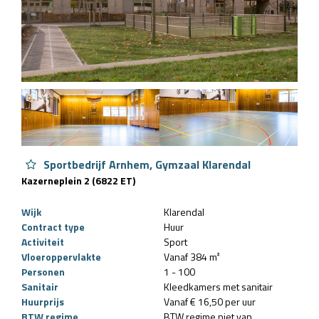
Sportbedrijf Arnhem, Gymzaal Klarendal
Kazerneplein 2 (6822 ET)
Wijk
Klarendal
Contract type
Huur
Activiteit
Sport
Vloeroppervlakte
Vanaf 384 m²
Personen
1 - 100
Sanitair
Kleedkamers met sanitair
Huurprijs
Vanaf € 16,50 per uur
BTW regime
BTW regime niet van