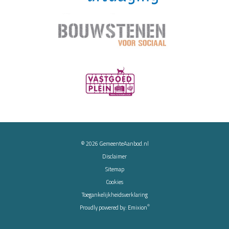
© 2026
GemeenteAanbod.nl
Disclaimer
Sitemap
Cookies
Toegankelijkheidsverklaring
®
Proudly powered by:
Emixion