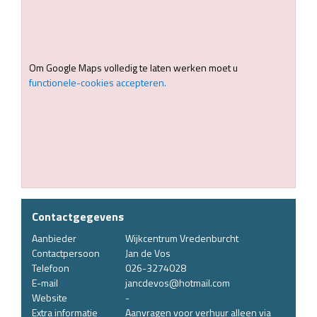
Om Google Maps volledig te laten werken moet u
functionele-cookies accepteren.
Contactgegevens
Aanbieder
Wijkcentrum Vredenburcht
Contactpersoon
Jan de Vos
Telefoon
026-3274028
E-mail
jancdevos@hotmail.com
Website
-
Extra informatie
Aanvragen voor verhuur alleen via