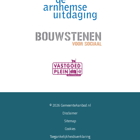
© 2026
GemeenteAanbod.nl
Disclaimer
Sitemap
Cookies
Toegankelijkheidsverklaring