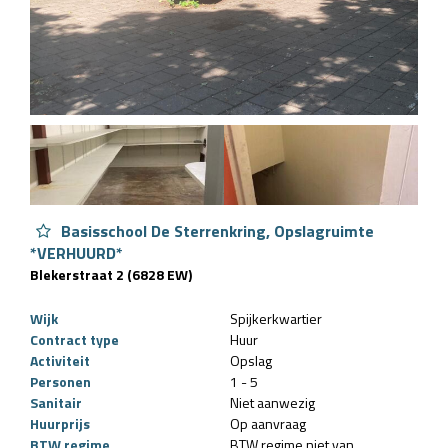
Basisschool De Sterrenkring, Opslagruimte
*VERHUURD*
Blekerstraat 2 (6828 EW)
Wijk
Spijkerkwartier
Contract type
Huur
Activiteit
Opslag
Personen
1 - 5
Sanitair
Niet aanwezig
Huurprijs
Op aanvraag
BTW regime
BTW regime niet van