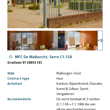
+
3
MFC De Malburcht, Serre C1.13A
Graslaan 97 (6833 CE)
Wijk
Malburgen-Oost
Contract type
Huur
Activiteit
Kantoor
Bijeenkomst
Educatie
Kunst & Cultuur
Sport
Vergaderen
Accommodatie
De serre bestaat uit 2 ruimtes
(C.1.13A + C.1.18A) die van
elkaar gescheiden kunnen