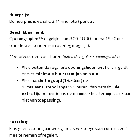
Huurprijs:
De huurprijs is vanaf € 2,11 (incl. btw) per uur.
Beschikbaarheid:
Openingstijden**: dagelijks van 8.00-18.30 uur (na 18.30 uur
of in de weekenden is in overleg mogelijk).
** voorwaarden voor huren
buiten de reguliere openingstijden:
Als u buiten de reguliere openingstijden wilt huren, geldt
er een
minimale huurtermijn van 3 uur
.
Als u
na sluitingstijd
(18.30uur) de
ruimte
aansluitend
langer wil huren, dan betaalt u
de
extra tijd
per uur (en is de minimale huurtermijn van 3 uur
niet van toepassing).
Catering:
Er is geen catering aanwezig, het is wel toegestaan om het zelf
mee te nemen of regelen.