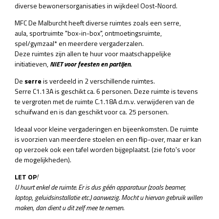
diverse bewonersorganisaties in wijkdeel Oost-Noord.
MFC De Malburcht heeft diverse ruimtes zoals een serre,
aula, sportruimte "box-in-box", ontmoetingsruimte,
spel/gymzaal* en meerdere vergaderzalen.
Deze ruimtes zijn allen te huur voor maatschappelijke
initiatieven,
NIET voor feesten en partijen.
De
serre
is verdeeld in 2 verschillende ruimtes.
Serre C1.13A is geschikt ca. 6 personen. Deze ruimte is tevens
te vergroten met de ruimte C.1.18A d.m.v. verwijderen van de
schuifwand en is dan geschikt voor ca. 25 personen.
Ideaal voor kleine vergaderingen en bijeenkomsten. De ruimte
is voorzien van meerdere stoelen en een flip-over, maar er kan
op verzoek ook een tafel worden bijgeplaatst. (zie foto's voor
de mogelijkheden).
LET OP
!
U huurt enkel de ruimte. Er is dus géén apparatuur (zoals beamer,
laptop, geluidsinstallatie etc.) aanwezig. Mocht u hiervan gebruik willen
maken, dan dient u dit zelf mee te nemen.