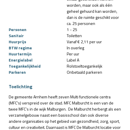
worden, maar ook als één
geheel gehuurd kan worden,
dan is de ruimte geschikt voor
ca. 25 personen
Personen
1 - 25
Sanitair
Toiletten
Huurprijs
Vanaf € 2,11 per uur
BTW regime
In overleg
Huurtermijn
Per uur
Energielabel
Label A
Toegankelijkheid
Rolstoeltoegankelijk
Parkeren
Onbetaald parkeren
Toelichting
De gemeente Arnhem heeft zeven Multi functionele centra
(MFC's) verspreid over de stad. MFC Malburcht is een van de
twee MFC’s in de wijk Malburgen. De Malburcht herbergt als een
verzamelgebouw naast een basisschool dan ook diverse
andere organisaties op het gebied van gezondheid, zorg, sport,
cultuur en creativiteit. Daarnaast is MFC De Malburcht locatie voor