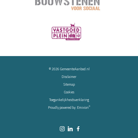
© 2026
GemeenteAanbod.nl
Disclaimer
Sitemap
Cookies
Toegankelijkheidsverklaring
®
Proudly powered by:
Emixion